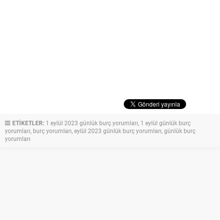
ETİKETLER:
1 eylül 2023 günlük burç yorumları
,
1 eylül günlük burç
yorumları
,
burç yorumları
,
eylül 2023 günlük burç yorumları
,
günlük burç
yorumları