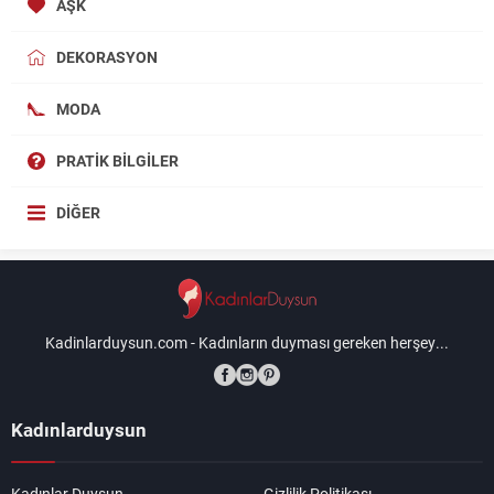
AŞK
DEKORASYON
MODA
PRATIK BILGILER
DIĞER
Kadinlarduysun.com - Kadınların duyması gereken herşey...
Kadınlarduysun
Kadınlar Duysun
Gizlilik Politikası