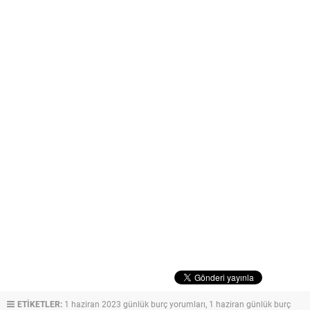
ETİKETLER:
1 haziran 2023 günlük burç yorumları
,
1 haziran günlük burç