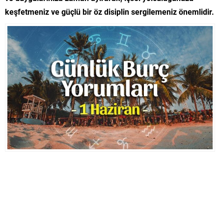
keşfetmeniz ve güçlü bir öz disiplin sergilemeniz önemlidir.