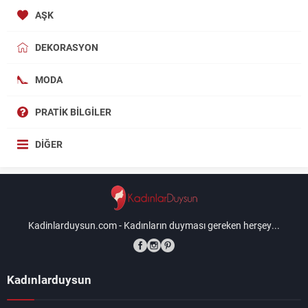
AŞK
DEKORASYON
MODA
PRATIK BILGILER
DIĞER
Kadinlarduysun.com - Kadınların duyması gereken herşey...
Kadınlarduysun