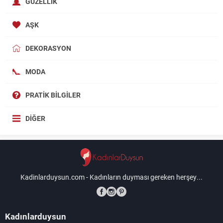
GÜZELLIK
AŞK
DEKORASYON
MODA
PRATIK BILGILER
DIĞER
Kadinlarduysun.com - Kadınların duyması gereken herşey...
Kadınlarduysun