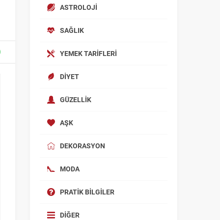
ASTROLOJI
SAĞLIK
YEMEK TARIFLERI
DIYET
GÜZELLIK
AŞK
DEKORASYON
MODA
PRATIK BILGILER
DIĞER