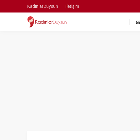
KadınlarDuysun
İletişim
G