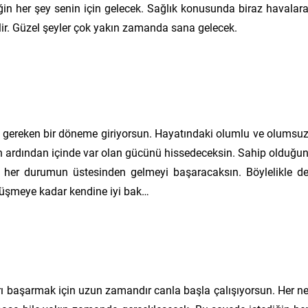
iğin her şey senin için gelecek. Sağlık konusunda biraz havalar
bilir. Güzel şeyler çok yakın zamanda sana gelecek.
 gereken bir döneme giriyorsun. Hayatındaki olumlu ve olumsu
in ardından içinde var olan gücünü hissedeceksin. Sahip olduğu
 her durumun üstesinden gelmeyi başaracaksın. Böylelikle d
örüşmeye kadar kendine iyi bak…
arı başarmak için uzun zamandır canla başla çalışıyorsun. Her n