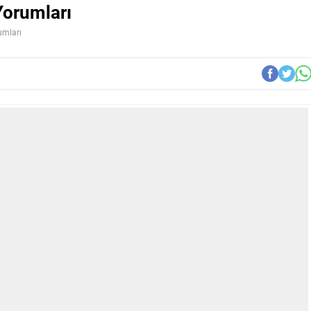
Yorumları
umları