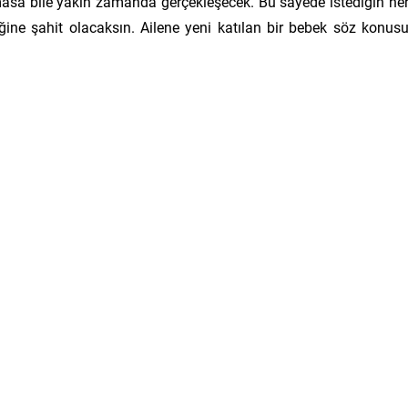
masa bile yakın zamanda gerçekleşecek. Bu sayede istediğin he
eğine şahit olacaksın. Ailene yeni katılan bir bebek söz konus