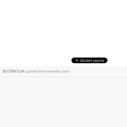
ETİKETLER:
günlük tarot yorumları
,
tarot