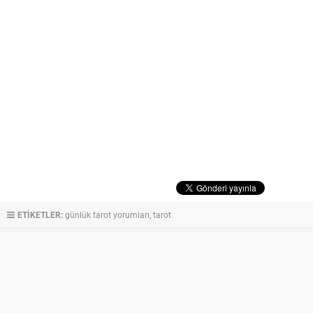
ETİKETLER:
günlük tarot yorumları
,
tarot