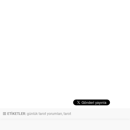
ETİKETLER:
günlük tarot yorumları
,
tarot