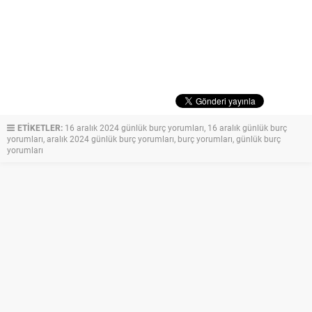
ETİKETLER:
16 aralık 2024 günlük burç yorumları
,
16 aralık günlük burç
yorumları
,
aralık 2024 günlük burç yorumları
,
burç yorumları
,
günlük burç
yorumları