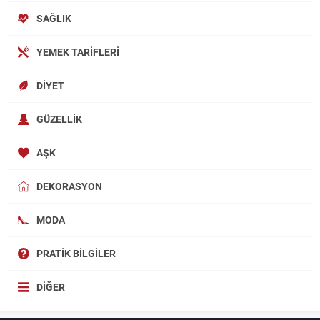
SAĞLIK
YEMEK TARIFLERI
DIYET
GÜZELLIK
AŞK
DEKORASYON
MODA
PRATIK BILGILER
DIĞER