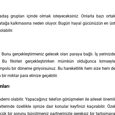
adaş grupları içinde olmak isteyeceksiniz. Onlarla bazı orta
zın atağa kalkmasına neden oluyor. Bugün hayal gücünüzün en üs
labilir.
 Bunu gerçekleştirmeniz gelecek olan paraya bağlı. İş yerinizd
lir. Bu fikirleri gerçekleştirirken mümkün olduğunca kimseyl
polu bir döneme giriyorsunuz. Bu hareketlilik hem size hem d
bir miktar para elinize geçebilir.
mları
demi olabilir. Yapacağınız telefon görüşmeleri ile ailesel öneml
lerinde özellikle işinize dair konular keyfinizi kaçırabilir. Öze
üçük bir sorunu büyütmeniz partnerinizle gereksiz bir tartışmay