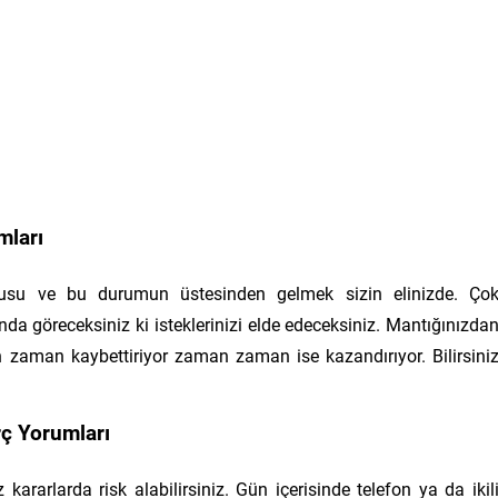
mları
onusu ve bu durumun üstesinden gelmek sizin elinizde. Ço
nda göreceksiniz ki isteklerinizi elde edeceksiniz. Mantığınızda
zaman kaybettiriyor zaman zaman ise kazandırıyor. Bilirsini
ç Yorumları
 kararlarda risk alabilirsiniz. Gün içerisinde telefon ya da ikil