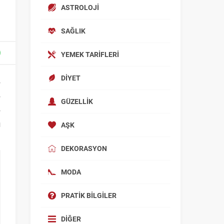
ASTROLOJI
SAĞLIK
YEMEK TARIFLERI
DIYET
e
e
GÜZELLIK
e
u
AŞK
DEKORASYON
MODA
PRATIK BILGILER
DIĞER