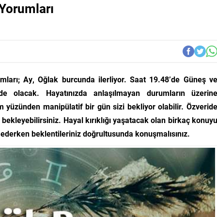
Yorumları
arı; Ay, Oğlak burcunda ilerliyor. Saat 19.48’de Güneş v
e olacak. Hayatınızda anlaşılmayan durumların üzerin
üzünden manipülatif bir gün sizi bekliyor olabilir. Özverid
bekleyebilirsiniz. Hayal kırıklığı yaşatacak olan birkaç konuy
e ederken beklentileriniz doğrultusunda konuşmalısınız.