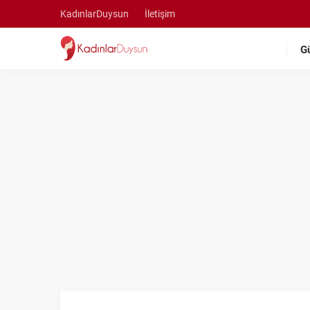
KadınlarDuysun
İletişim
G