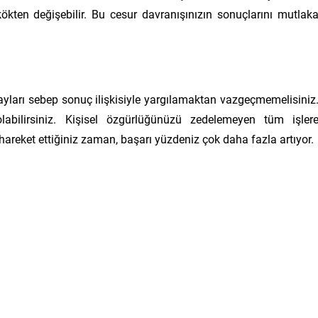
kten değişebilir. Bu cesur davranışınızın sonuçlarını mutlak
olayları sebep sonuç ilişkisiyle yargılamaktan vazgeçmemelisiniz
olabilirsiniz. Kişisel özgürlüğünüzü zedelemeyen tüm işler
 hareket ettiğiniz zaman, başarı yüzdeniz çok daha fazla artıyor.