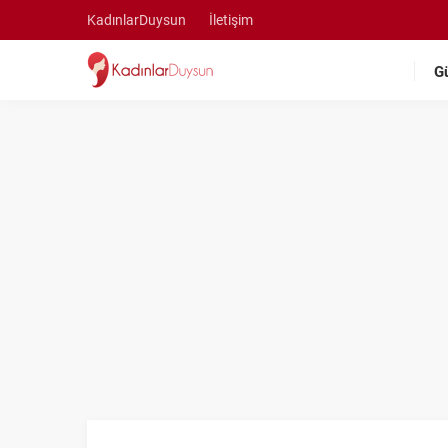
KadınlarDuysun
İletişim
G