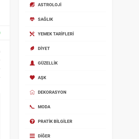
ASTROLOJI
SAĞLIK
YEMEK TARIFLERI
DIYET
n
e
GÜZELLIK
e
e
AŞK
DEKORASYON
MODA
PRATIK BILGILER
DIĞER