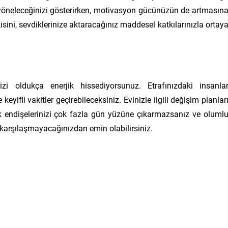
e yöneleceğinizi gösterirken, motivasyon gücünüzün de artmasın
sini, sevdiklerinize aktaracağınız maddesel katkılarınızla ortay
izi oldukça enerjik hissediyorsunuz. Etrafınızdaki insanla
keyifli vakitler geçirebileceksiniz. Evinizle ilgili değişim planlar
k endişelerinizi çok fazla gün yüzüne çıkarmazsanız ve oluml
karşılaşmayacağınızdan emin olabilirsiniz.