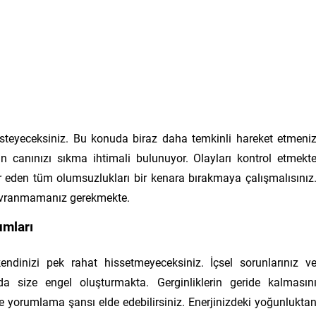
 isteyeceksiniz. Bu konuda biraz daha temkinli hareket etmeni
n canınızı sıkma ihtimali bulunuyor. Olayları kontrol etmekt
er eden tüm olumsuzlukları bir kenara bırakmaya çalışmalısınız
ı davranmamanız gerekmekte.
umları
endinizi pek rahat hissetmeyeceksiniz. İçsel sorunlarınız v
nda size engel oluşturmakta. Gerginliklerin geride kalmasın
e yorumlama şansı elde edebilirsiniz. Enerjinizdeki yoğunlukta