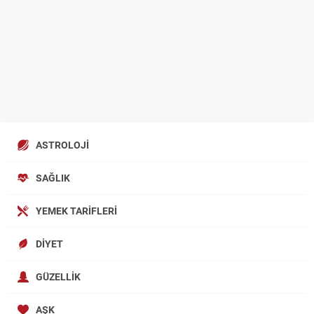
ASTROLOJI
SAĞLIK
YEMEK TARIFLERI
DIYET
GÜZELLIK
AŞK