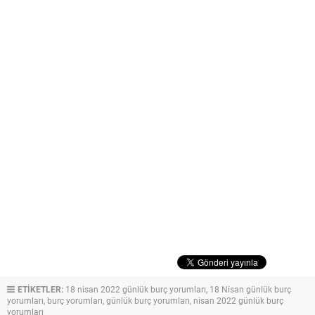
ETİKETLER:
18 nisan 2022 günlük burç yorumları
,
18 Nisan günlük burç
yorumları
,
burç yorumları
,
günlük burç yorumları
,
nisan 2022 günlük burç
yorumları