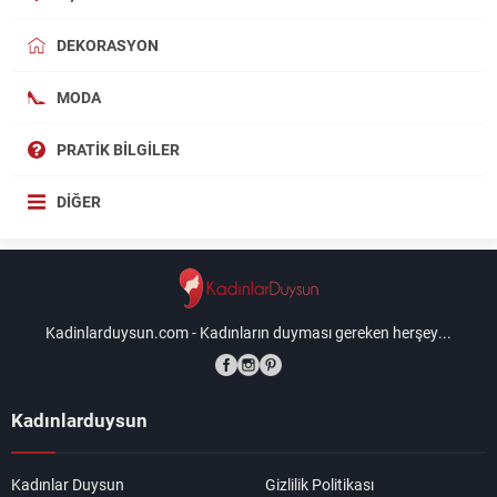
DEKORASYON
MODA
PRATIK BILGILER
DIĞER
Kadinlarduysun.com - Kadınların duyması gereken herşey...
Kadınlarduysun
Kadınlar Duysun
Gizlilik Politikası