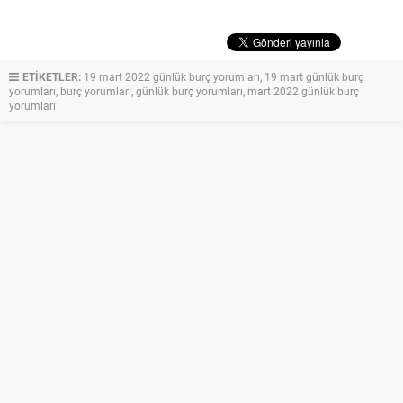
ETİKETLER:
19 mart 2022 günlük burç yorumları
,
19 mart günlük burç
yorumları
,
burç yorumları
,
günlük burç yorumları
,
mart 2022 günlük burç
yorumları