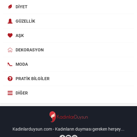
DIYET
GÜZELLIK
AŞK
DEKORASYON
MODA
PRATIK BILGILER
DIĞER
Kadinlarduysun.com - Kadınların duyması gereken herşey...