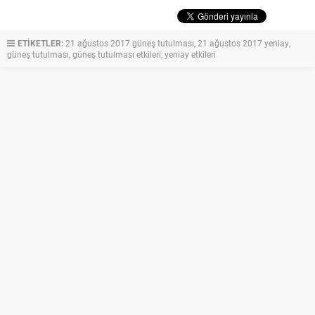
ETİKETLER:
21 ağustos 2017 güneş tutulması
,
21 ağustos 2017 yeniay
,
güneş tutulması
,
güneş tutulması etkileri
,
yeniay etkileri