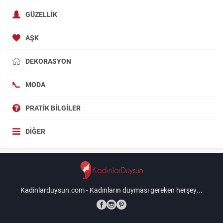
GÜZELLIK
AŞK
DEKORASYON
MODA
PRATIK BILGILER
DIĞER
Kadinlarduysun.com - Kadınların duyması gereken herşey...