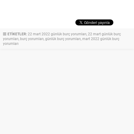
ETİKETLER:
22 mart 2022 günlük burç yorumları
,
22 mart günlük burç
yorumları
,
burç yorumları
,
günlük burç yorumları
,
mart 2022 günlük burç
yorumları