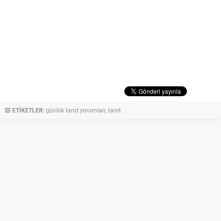
ETİKETLER:
günlük tarot yorumları
,
tarot