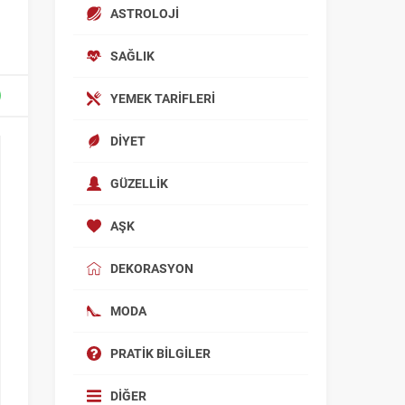
ASTROLOJI
SAĞLIK
YEMEK TARIFLERI
DIYET
GÜZELLIK
AŞK
DEKORASYON
MODA
PRATIK BILGILER
DIĞER