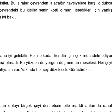
şiler. Bu sıralar çevrenden alacağın tavsiyelere karşı oldukç
rendeki bu kişiler senin kötü olmanı istedikleri için yanlı
e iyi bak…
ha iyi gelebilir. Her ne kadar kendin için çok mücadele ediyo
 yana olmadı. Bu yüzden de yorgun düşmen an meselesi. Her şey
htiyacın var. Yakında her şey düzelecek. Görüşürüz…
an dolayı birçok şeyi dert etsen bile maddi anlamda raha