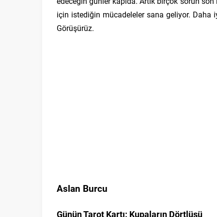
edeceğin günler kapıda. Artık birçok sorun son 
için istediğin mücadeleler sana geliyor. Daha i
Görüşürüz.
Aslan Burcu
Günün Tarot Kartı: Kupaların Dörtlüsü