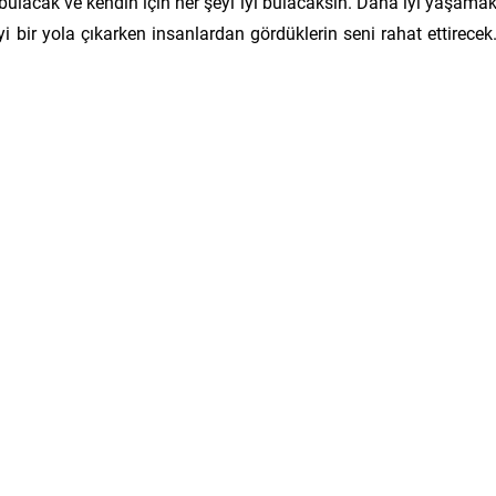
bulacak ve kendin için her şeyi iyi bulacaksın. Daha iyi yaşama
yi bir yola çıkarken insanlardan gördüklerin seni rahat ettirecek