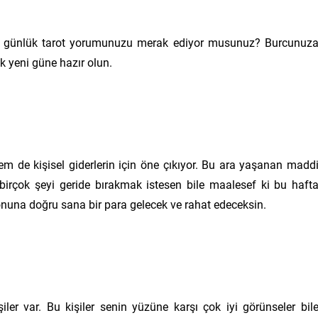
el günlük tarot yorumunuzu merak ediyor musunuz? Burcunuz
k yeni güne hazır olun.
em de kişisel giderlerin için öne çıkıyor. Bu ara yaşanan madd
 birçok şeyi geride bırakmak istesen bile maalesef ki bu haft
sonuna doğru sana bir para gelecek ve rahat edeceksin.
ler var. Bu kişiler senin yüzüne karşı çok iyi görünseler bil