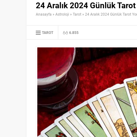
24 Aralık 2024 Günlük Tarot
Anasayfa
»
Astroloji
»
Tarot
»
24 Aralık 2024 Günlük Tarot Yo
TAROT
6.855