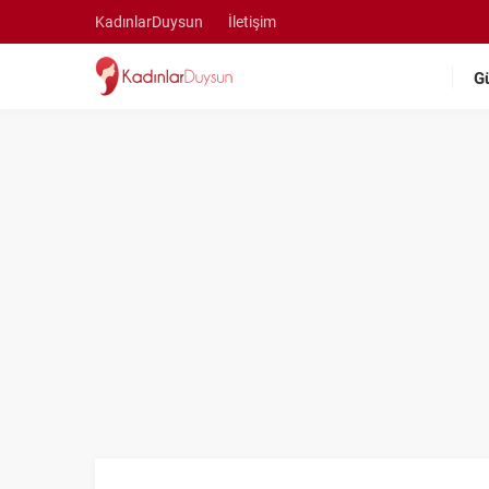
KadınlarDuysun
İletişim
G