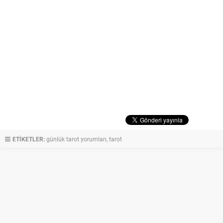
ETİKETLER:
günlük tarot yorumları
,
tarot