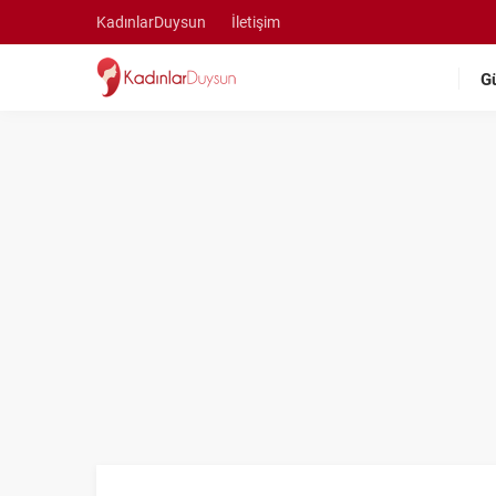
KadınlarDuysun
İletişim
G