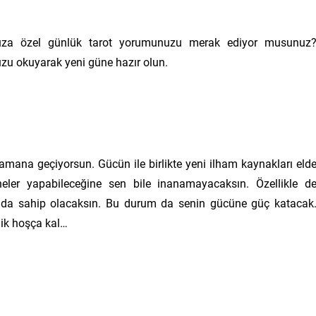
za özel günlük tarot yorumunuzu merak ediyor musunuz
uzu okuyarak yeni güne hazır olun.
amana geçiyorsun. Gücün ile birlikte yeni ilham kaynakları eld
neler yapabileceğine sen bile inanamayacaksın. Özellikle d
nda sahip olacaksın. Bu durum da senin gücüne güç katacak
lik hoşça kal…