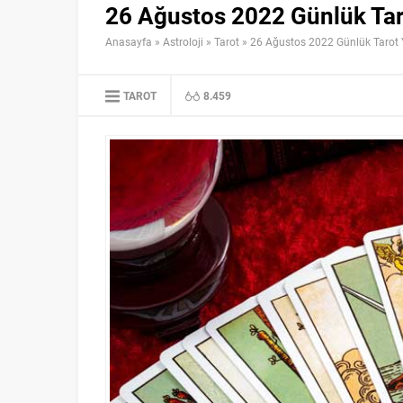
26 Ağustos 2022 Günlük Tar
Anasayfa
»
Astroloji
»
Tarot
»
26 Ağustos 2022 Günlük Tarot 
TAROT
8.459