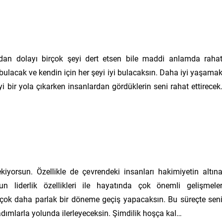
an dolayı birçok şeyi dert etsen bile maddi anlamda raha
bulacak ve kendin için her şeyi iyi bulacaksın. Daha iyi yaşama
yi bir yola çıkarken insanlardan gördüklerin seni rahat ettirecek
kiyorsun. Özellikle de çevrendeki insanları hakimiyetin altın
 liderlik özellikleri ile hayatında çok önemli gelişmele
k çok daha parlak bir döneme geçiş yapacaksın. Bu süreçte sen
dımlarla yolunda ilerleyeceksin. Şimdilik hoşça kal…