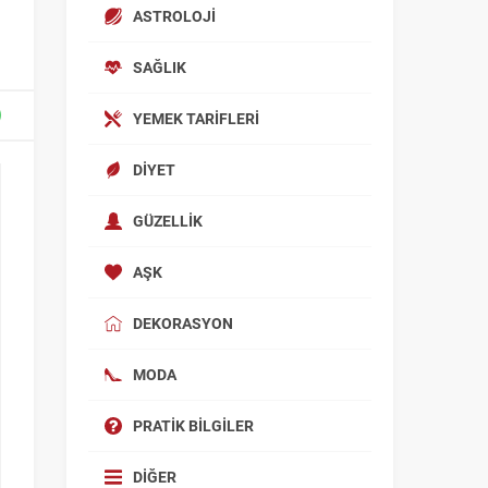
ASTROLOJI
SAĞLIK
YEMEK TARIFLERI
DIYET
GÜZELLIK
AŞK
DEKORASYON
MODA
PRATIK BILGILER
DIĞER