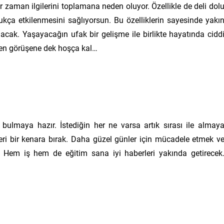
er zaman ilgilerini toplamana neden oluyor. Özellikle de deli dol
ukça etkilenmesini sağlıyorsun. Bu özelliklerin sayesinde yakı
lacak. Yaşayacağın ufak bir gelişme ile birlikte hayatında cidd
en görüşene dek hoşça kal…
ulmaya hazır. İstediğin her ne varsa artık sırası ile almay
eri bir kenara bırak. Daha güzel günler için mücadele etmek v
. Hem iş hem de eğitim sana iyi haberleri yakında getirecek