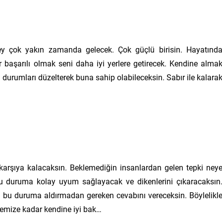
ey çok yakın zamanda gelecek. Çok güçlü birisin. Hayatınd
r başarılı olmak seni daha iyi yerlere getirecek. Kendine alma
durumları düzelterek buna sahip olabileceksin. Sabır ile kalara
 karşıya kalacaksın. Beklemediğin insanlardan gelen tepki ney
u duruma kolay uyum sağlayacak ve dikenlerini çıkaracaksın
n bu duruma aldırmadan gereken cevabını vereceksin. Böylelikl
emize kadar kendine iyi bak…