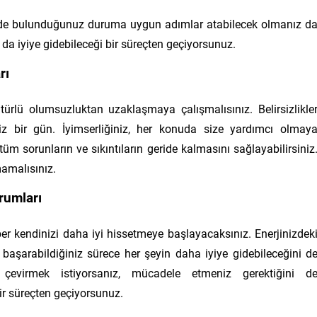
inde bulunduğunuz duruma uygun adımlar atabilecek olmanız d
a da iyiye gidebileceği bir süreçten geçiyorsunuz.
rı
türlü olumsuzluktan uzaklaşmaya çalışmalısınız. Belirsizlikle
niz bir gün. İyimserliğiniz, her konuda size yardımcı olmay
üm sorunların ve sıkıntıların geride kalmasını sağlayabilirsiniz
mamalısınız.
rumları
ber kendinizi daha iyi hissetmeye başlayacaksınız. Enerjinizdek
şarabildiğiniz sürece her şeyin daha iyiye gidebileceğini d
e çevirmek istiyorsanız, mücadele etmeniz gerektiğini d
r süreçten geçiyorsunuz.