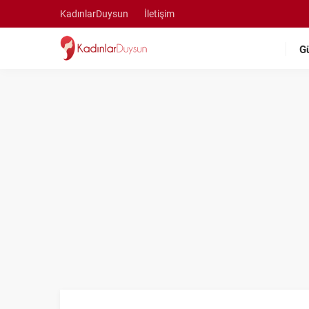
KadınlarDuysun
İletişim
G