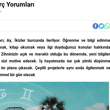
ç Yorumları
rı
; Ay, İkizler burcunda ilerliyor. Öğrenme ve bilgi edinm
tılmak, kitap okumak veya ilgi duyduğunuz konular hakkınd
 Zihninizin açık ve meraklı olduğu bu dönemde, yeni bilgile
 sizi motive edecek. İş hayatınızda ise çok yönlü düşünm
z ön plana çıkacak. Çeşitli projelerle aynı anda ilgilenmek v
emmel bir gün olacak