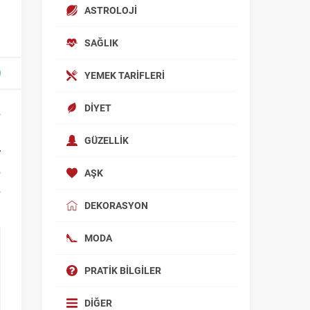
ASTROLOJI
SAĞLIK
YEMEK TARIFLERI
DIYET
e
a
GÜZELLIK
r
e
AŞK
e
DEKORASYON
MODA
PRATIK BILGILER
DIĞER