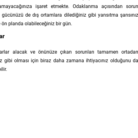
şamayacağınıza işaret etmekte. Odaklanma açısından soru
k gücünüzü de dış ortamlara dilediğiniz gibi yansıtma şansını
le ön planda olabileceğiniz bir gün.
ar
rarlar alacak ve önünüze çıkan sorunları tamamen ortada
niz gibi olması için biraz daha zamana ihtiyacınız olduğunu d
lir.