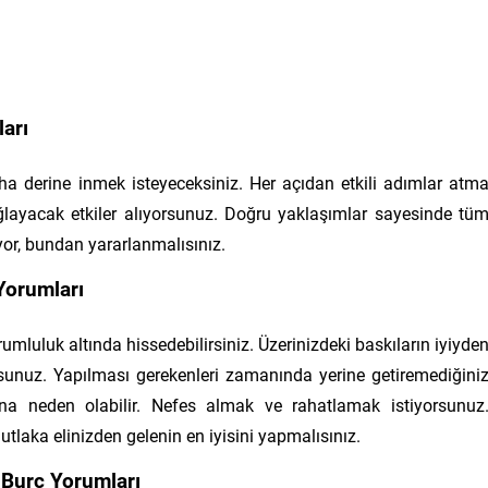
arı
a derine inmek isteyeceksiniz. Her açıdan etkili adımlar atm
ğlayacak etkiler alıyorsunuz. Doğru yaklaşımlar sayesinde tü
or, bundan yararlanmalısınız.
Yorumları
orumluluk altında hissedebilirsiniz. Üzerinizdeki baskıların iyiyde
orsunuz. Yapılması gerekenleri zamanında yerine getiremediğini
a neden olabilir. Nefes almak ve rahatlamak istiyorsunuz
utlaka elinizden gelenin en iyisini yapmalısınız.
Burç Yorumları