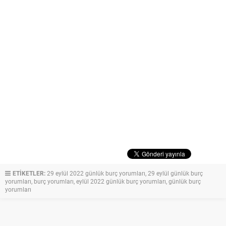
ETİKETLER:
29 eylül 2022 günlük burç yorumları
,
29 eylül günlük burç
yorumları
,
burç yorumları
,
eylül 2022 günlük burç yorumları
,
günlük burç
yorumları