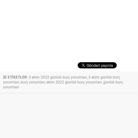
ETİKETLER:
3 ekim 2022 günlük burç yorumları
,
3 ekim günlük burç
yorumları
,
burç yorumları
,
ekim 2022 günlük burç yorumları
,
günlük burç
yorumları