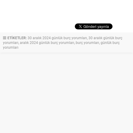
ETİKETLER:
30 aralık 2024 günlük burç yorumları
,
30 aralık günlük burç
yorumları
,
aralık 2024 günlük burç yorumları
,
burç yorumları
,
günlük burç
yorumları