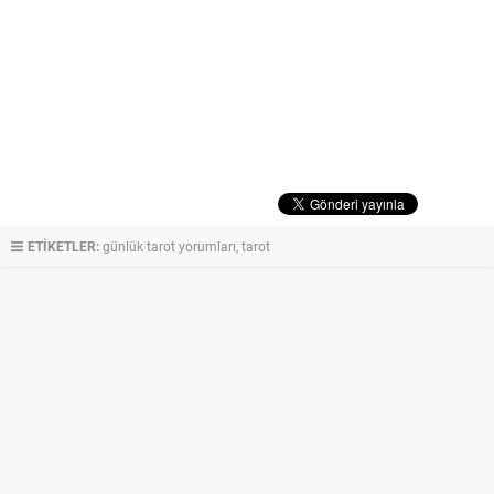
ETİKETLER:
günlük tarot yorumları
,
tarot