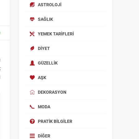
ASTROLOJI
SAĞLIK
YEMEK TARIFLERI
DIYET
a
ı
GÜZELLIK
t
i
AŞK
DEKORASYON
MODA
PRATIK BILGILER
DIĞER