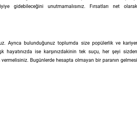
ye gidebileceğini unutmamalısınız. Fırsatları net olara
uz. Ayrıca bulunduğunuz toplumda size popülerlik ve kariye
şk hayatınızda ise karşınızdakinin tek suçu, her şeyi sizde
ns vermelisiniz. Bugünlerde hesapta olmayan bir paranın gelmes