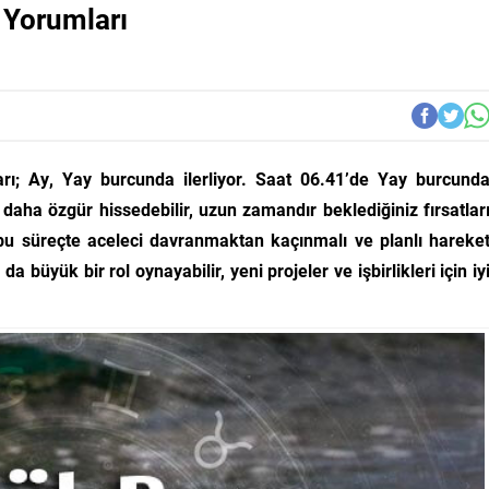
 Yorumları
ı; Ay, Yay burcunda ilerliyor. Saat 06.41’de Yay burcund
daha özgür hissedebilir, uzun zamandır beklediğiniz fırsatlar
 bu süreçte aceleci davranmaktan kaçınmalı ve planlı hareke
a büyük bir rol oynayabilir, yeni projeler ve işbirlikleri için iy