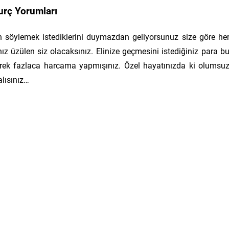
urç Yorumları
n söylemek istediklerini duymazdan geliyorsunuz size göre he
z üzülen siz olacaksınız. Elinize geçmesini istediğiniz para b
ek fazlaca harcama yapmışınız. Özel hayatınızda ki olumsu
lısınız…