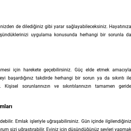
erinizden de dilediğiniz gibi yarar sağlayabileceksiniz. Hayatınız
Düşündüklerinizi uygulama konusunda herhangi bir sorunla d
eşmesi için harekete geçebilirsiniz. Güç elde etmek amacıyl
eyi başardığınız takdirde herhangi bir sorun ya da sıkıntı il
. Kişisel sorunlarınızın ve sıkıntılarınızın tamamen gerid
mları
bilir. Emlak işleriyle uğraşabilirsiniz. Gün içinde ilgilendiğini
urum sizi uğraştırabilir. Eviniz için düşündüğünüz şeyleri yapma