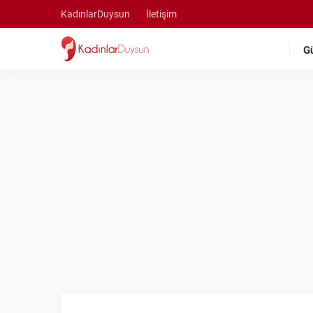
KadınlarDuysun
İletişim
G