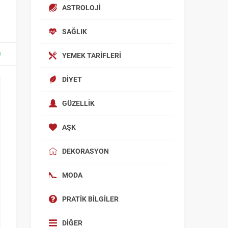
ASTROLOJI
SAĞLIK
YEMEK TARIFLERI
DIYET
GÜZELLIK
AŞK
DEKORASYON
MODA
PRATIK BILGILER
DIĞER