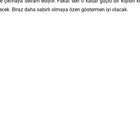
e çıkmaya devam ediyor. Fakat sen o kadar güçlü bir kişisin k
cek. Biraz daha sabırlı olmaya özen göstermen iyi olacak.