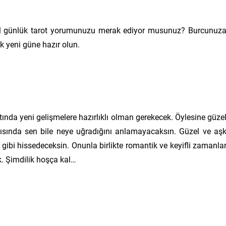
l günlük tarot yorumunuzu merak ediyor musunuz? Burcunuz
k yeni güne hazır olun.
atında yeni gelişmelere hazırlıklı olman gerekecek. Öylesine güze
şısında sen bile neye uğradığını anlamayacaksın. Güzel ve aş
 gibi hissedeceksin. Onunla birlikte romantik ve keyifli zamanla
. Şimdilik hoşça kal…