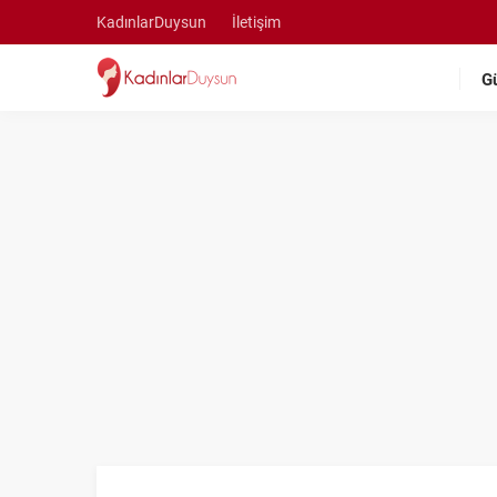
KadınlarDuysun
İletişim
G