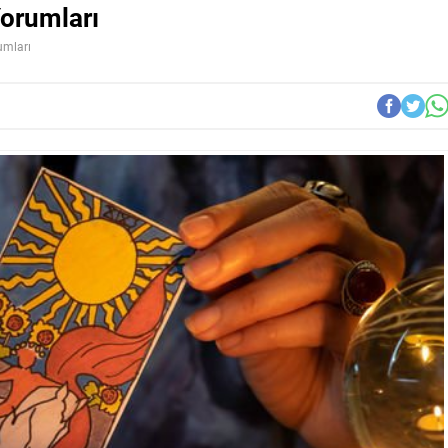
Yorumları
umları