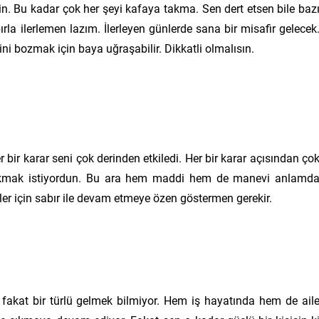
sin. Bu kadar çok her şeyi kafaya takma. Sen dert etsen bile baz
la ilerlemen lazım. İlerleyen günlerde sana bir misafir gelecek
ini bozmak için baya uğraşabilir. Dikkatli olmalısın.
 bir karar seni çok derinden etkiledi. Her bir karar açısından ço
çıkmak istiyordun. Bu ara hem maddi hem de manevi anlamd
ler için sabır ile devam etmeye özen göstermen gerekir.
 fakat bir türlü gelmek bilmiyor. Hem iş hayatında hem de ail