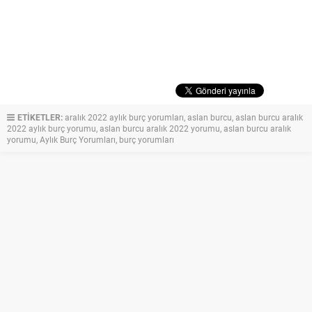
ETİKETLER:
aralık 2022 aylık burç yorumları
,
aslan burcu
,
aslan burcu aralık
2022 aylık burç yorumu
,
aslan burcu aralık 2022 yorumu
,
aslan burcu aralık
yorumu
,
Aylık Burç Yorumları
,
burç yorumları