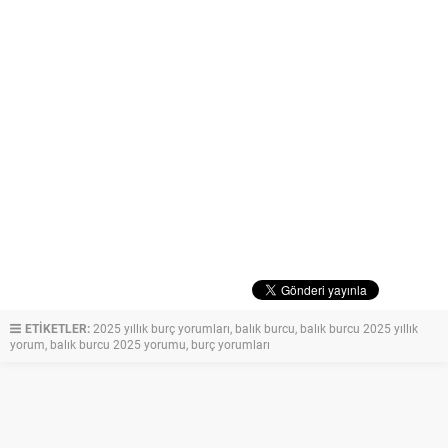
ETİKETLER:
2025 yıllık burç yorumları
,
balık burcu
,
balık burcu 2025 yıllık
yorum
,
balık burcu 2025 yorumu
,
burç yorumları