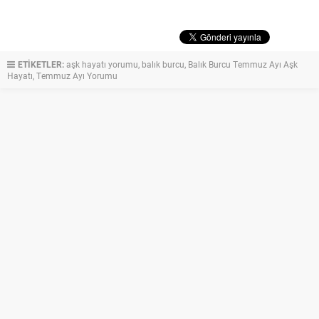
ETİKETLER:
aşk hayatı yorumu
,
balık burcu
,
Balık Burcu Temmuz Ayı Aşk
Hayatı
,
Temmuz Ayı Yorumu