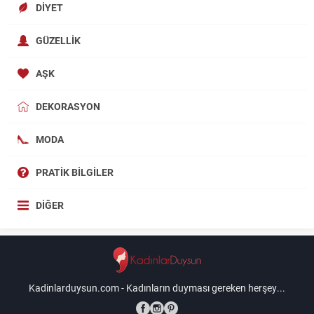
DIYET
GÜZELLIK
AŞK
DEKORASYON
MODA
PRATIK BILGILER
DIĞER
Kadinlarduysun.com - Kadınların duyması gereken herşey...