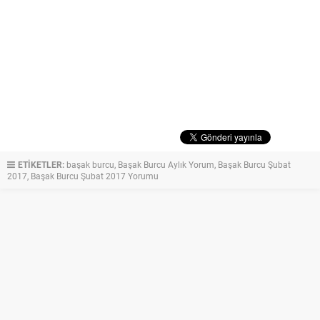
ETİKETLER:
başak burcu
,
Başak Burcu Aylık Yorum
,
Başak Burcu Şubat
2017
,
Başak Burcu Şubat 2017 Yorumu