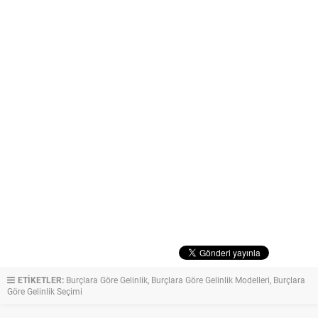
ETİKETLER:
Burçlara Göre Gelinlik
,
Burçlara Göre Gelinlik Modelleri
,
Burçlara
Göre Gelinlik Seçimi