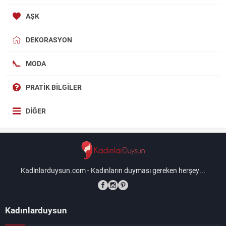
AŞK
DEKORASYON
MODA
PRATIK BILGILER
DIĞER
Kadinlarduysun.com - Kadınların duyması gereken herşey...
Kadınlarduysun