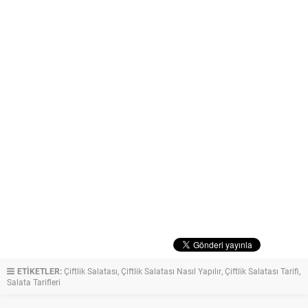
ETİKETLER:
Çiftlik Salatası
,
Çiftlik Salatası Nasıl Yapılır
,
Çiftlik Salatası Tarifi
,
Salata Tarifleri