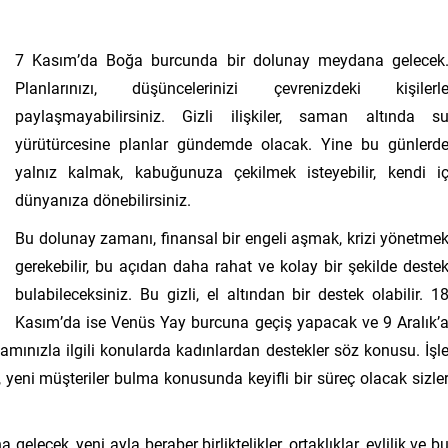
7 Kasım’da Boğa burcunda bir dolunay meydana gelecek
Planlarınızı, düşüncelerinizi çevrenizdeki kişilerl
paylaşmayabilirsiniz. Gizli ilişkiler, saman altında s
yürütürcesine planlar gündemde olacak. Yine bu günlerd
yalnız kalmak, kabuğunuza çekilmek isteyebilir, kendi i
dünyanıza dönebilirsiniz.
Bu dolunay zamanı, finansal bir engeli aşmak, krizi yönetme
gerekebilir, bu açıdan daha rahat ve kolay bir şekilde deste
bulabileceksiniz. Bu gizli, el altından bir destek olabilir. 1
Kasım’da ise Venüs Yay burcuna geçiş yapacak ve 9 Aralık’
tamınızla ilgili konularda kadınlardan destekler söz konusu. İşl
me, yeni müşteriler bulma konusunda keyifli bir süreç olacak sizle
ecek, yeni ayla beraber birliktelikler, ortaklıklar, evlilik ve b