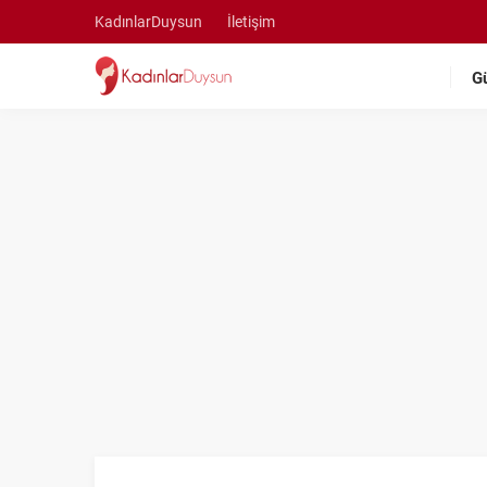
KadınlarDuysun
İletişim
G