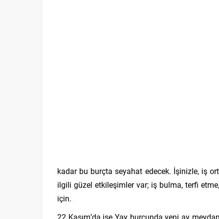
kadar bu burçta seyahat edecek. İşinizle, iş or
ilgili güzel etkileşimler var; iş bulma, terfi et
için.
22 Kasım’da ise Yay burcunda yeni ay meydana gel