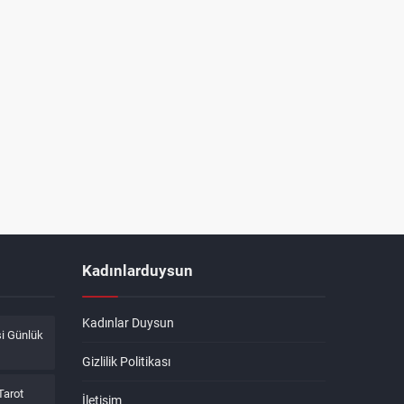
Kadınlarduysun
Kadınlar Duysun
i Günlük
Gizlilik Politikası
Tarot
İletişim