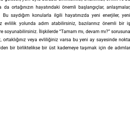
 ya da ortağınızın hayatındaki önemli başlangıçlar, anlaşmalar
u saydığım konularla ilgili hayatınızda yeni enerjiler, yen
z evlilik yolunda adım atabilirsiniz, bazılarınız önemli bir i
lere soyunabilirsiniz. İlişkilerde “Tamam mı, devam mı?” sorusun
, ortaklığınız veya evliliğiniz varsa bu yeni ay sayesinde nokt
giden bir birliktelikse bir üst kademeye taşımak için de adımla