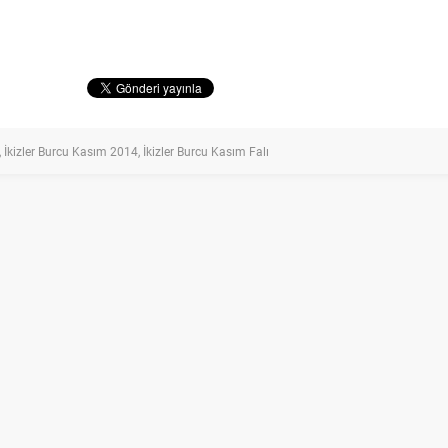
,
İkizler Burcu Kasım 2014
,
İkizler Burcu Kasım Falı