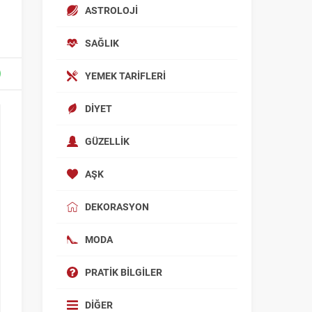
ASTROLOJI
SAĞLIK
YEMEK TARIFLERI
DIYET
GÜZELLIK
AŞK
DEKORASYON
MODA
PRATIK BILGILER
DIĞER