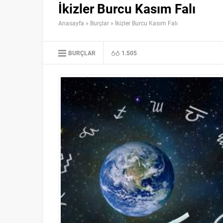
İkizler Burcu Kasım Falı
Anasayfa
»
Burçlar
»
İkizler Burcu Kasım Falı
BURÇLAR
1.505