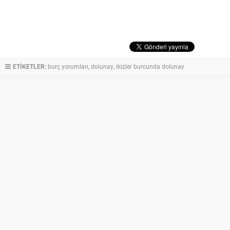
ETİKETLER:
burç yorumları
,
dolunay
,
ikizler burcunda dolunay