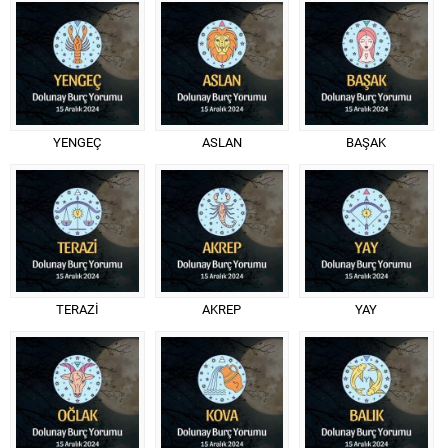
YENGEÇ
ASLAN
BAŞAK
TERAZİ
AKREP
YAY