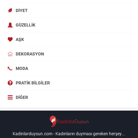
DIYET
GÜZELLIK
AŞK
DEKORASYON
MODA
PRATIK BILGILER
DIĞER
Kadinlarduysun.com - Kadınların duyması gereken herşey...