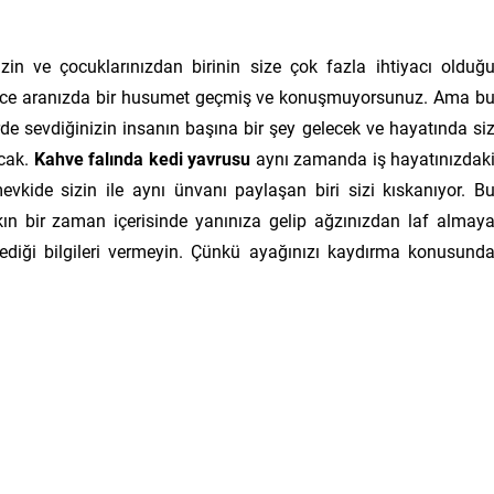
izin ve çocuklarınızdan birinin size çok fazla ihtiyacı olduğ
 önce aranızda bir husumet geçmiş ve konuşmuyorsunuz. Ama b
dirde sevdiğinizin insanın başına bir şey gelecek ve hayatında si
acak.
Kahve falında kedi yavrusu
aynı zamanda iş hayatınızdak
 mevkide sizin ile aynı ünvanı paylaşan biri sizi kıskanıyor. B
akın bir zaman içerisinde yanınıza gelip ağzınızdan laf almay
ediği bilgileri vermeyin. Çünkü ayağınızı kaydırma konusund