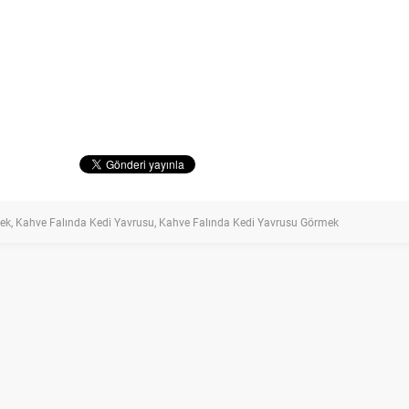
ek
,
Kahve Falında Kedi Yavrusu
,
Kahve Falında Kedi Yavrusu Görmek