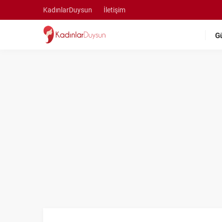
KadınlarDuysun
İletişim
G