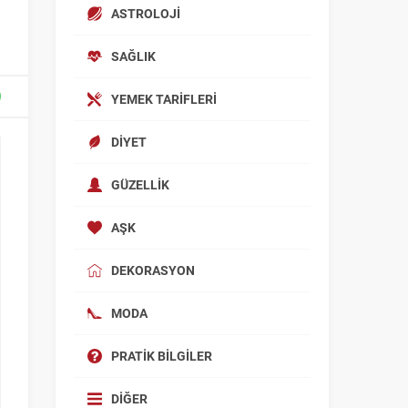
ASTROLOJI
SAĞLIK
YEMEK TARIFLERI
DIYET
GÜZELLIK
AŞK
DEKORASYON
MODA
PRATIK BILGILER
DIĞER