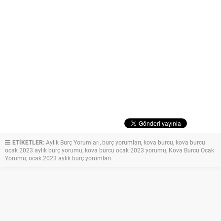
ETİKETLER:
Aylık Burç Yorumları
,
burç yorumları
,
kova burcu
,
kova burcu
ocak 2023 aylık burç yorumu
,
kova burcu ocak 2023 yorumu
,
Kova Burcu Ocak
Yorumu
,
ocak 2023 aylık burç yorumları