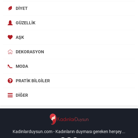
DIYET
GÜZELLIK
AŞK
DEKORASYON
MODA
PRATIK BILGILER
DIĞER
Kadinlarduysun.com - Kadınların duyması gereken herşey...