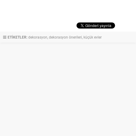
ETİKETLER:
dekorasyon
,
dekorasyon önerileri
,
küçük evler