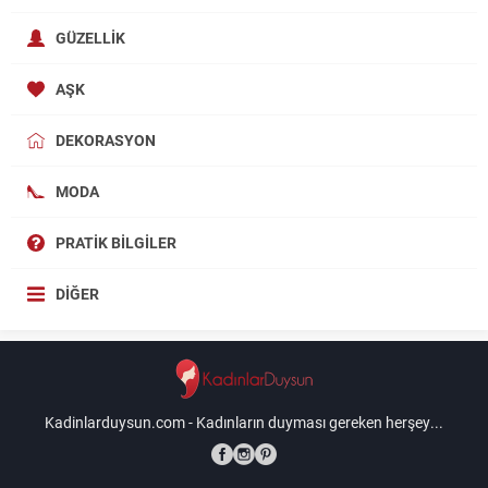
GÜZELLIK
AŞK
DEKORASYON
MODA
PRATIK BILGILER
DIĞER
Kadinlarduysun.com - Kadınların duyması gereken herşey...