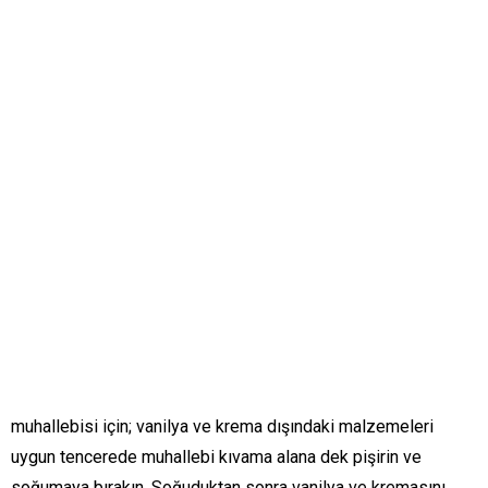
muhallebisi için; vanilya ve krema dışındaki malzemeleri
uygun tencerede muhallebi kıvama alana dek pişirin ve
soğumaya bırakın. Soğuduktan sonra vanilya ve kremasını