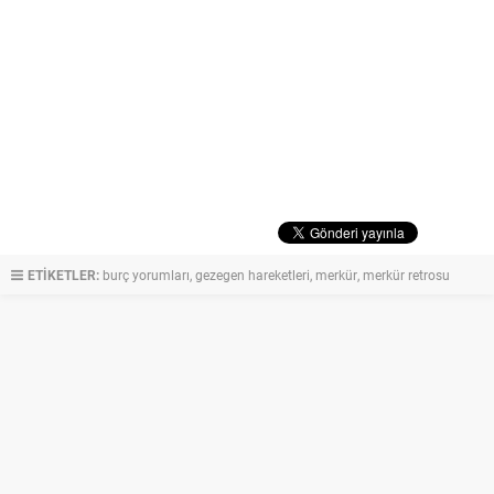
ETİKETLER:
burç yorumları
,
gezegen hareketleri
,
merkür
,
merkür retrosu