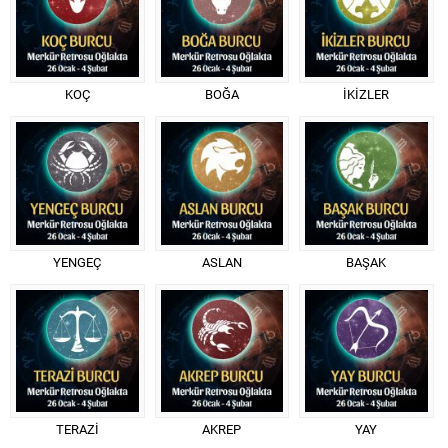
KOÇ
BOĞA
İKİZLER
YENGEÇ
ASLAN
BAŞAK
TERAZİ
AKREP
YAY