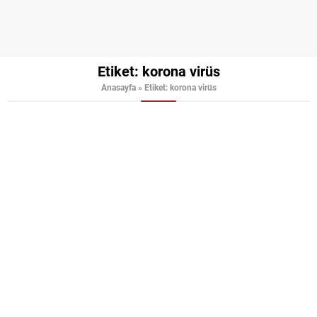
Etiket:
korona virüs
Anasayfa
»
Etiket: korona virüs