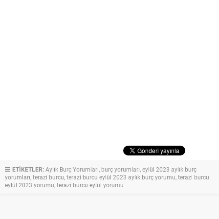
ETİKETLER:
Aylık Burç Yorumları
,
burç yorumları
,
eylül 2023 aylık burç
yorumları
,
terazi burcu
,
terazi burcu eylül 2023 aylık burç yorumu
,
terazi burcu
eylül 2023 yorumu
,
terazi burcu eylül yorumu