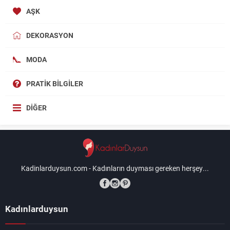
AŞK
DEKORASYON
MODA
PRATIK BILGILER
DIĞER
Kadinlarduysun.com - Kadınların duyması gereken herşey...
Kadınlarduysun