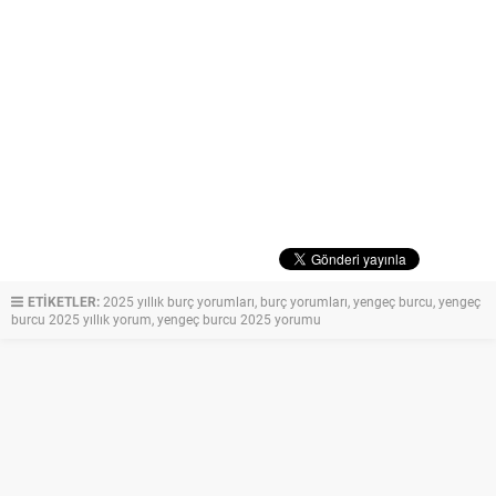
ETİKETLER:
2025 yıllık burç yorumları
,
burç yorumları
,
yengeç burcu
,
yengeç
burcu 2025 yıllık yorum
,
yengeç burcu 2025 yorumu