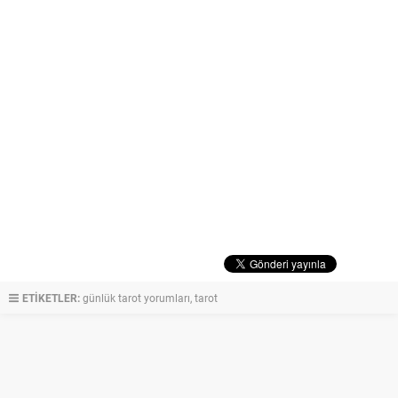
ETİKETLER:
günlük tarot yorumları
,
tarot