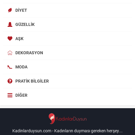
DIYET
GÜZELLIK
AŞK
DEKORASYON
MODA
PRATIK BILGILER
DIĞER
Kadinlarduysun.com - Kadınların duyması gereken herşey...