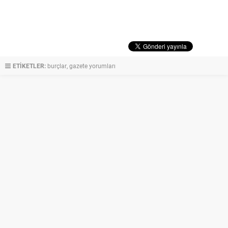
ETİKETLER:
burçlar
,
gazete yorumları