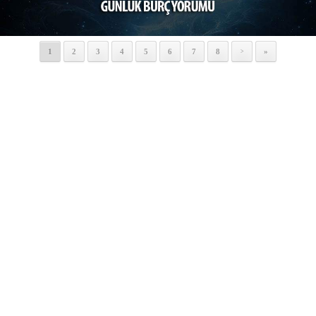
1
2
3
4
5
6
7
8
»
>