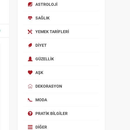
ASTROLOJI
SAĞLIK
YEMEK TARIFLERI
DIYET
GÜZELLIK
AŞK
DEKORASYON
MODA
PRATIK BILGILER
DIĞER