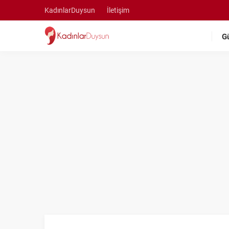
KadınlarDuysun
İletişim
G