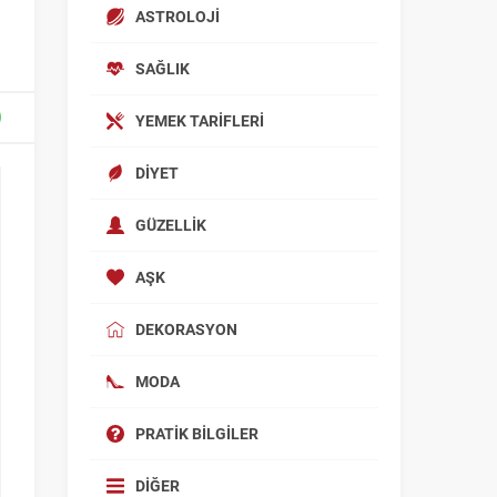
ASTROLOJI
SAĞLIK
YEMEK TARIFLERI
DIYET
GÜZELLIK
AŞK
DEKORASYON
MODA
PRATIK BILGILER
DIĞER