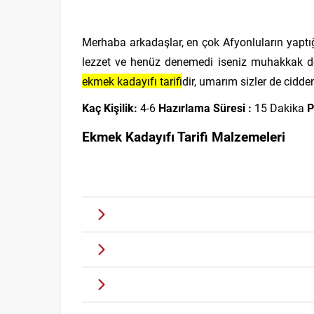
Merhaba arkadaşlar, en çok Afyonluların yaptı
lezzet ve henüz denemedi iseniz muhakkak de
ekmek kadayıfı tarifi
dir, umarım sizler de cidden
Kaç Kişilik:
4-6
Hazırlama Süresi :
15 Dakika
P
Ekmek Kadayıfı Tarifi Malzemeleri