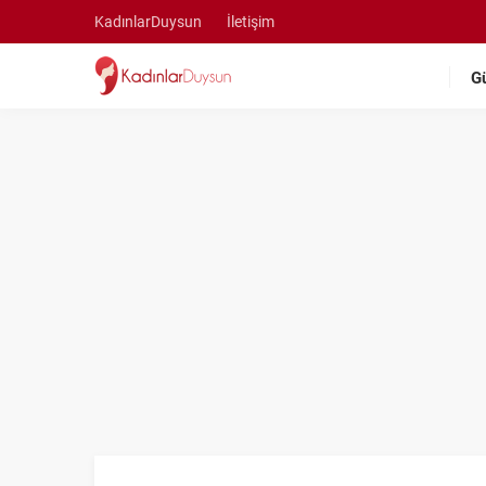
KadınlarDuysun
İletişim
G