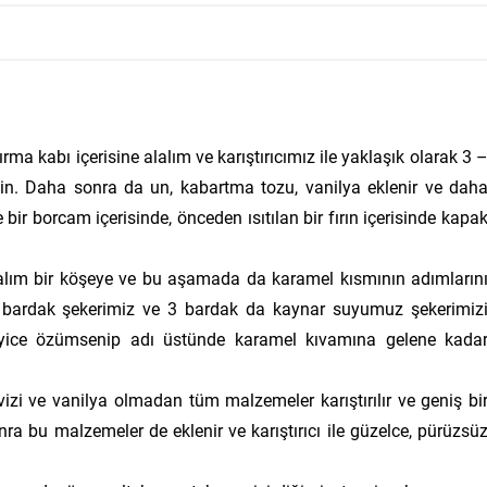
rma kabı içerisine alalım ve karıştırıcımız ile yaklaşık olarak 3 
sin. Daha sonra da un, kabartma tozu, vanilya eklenir ve dah
bir borcam içerisinde, önceden ısıtılan bir fırın içerisinde kapa
alım bir köşeye ve bu aşamada da karamel kısmının adımların
 3 bardak şekerimiz ve 3 bardak da kaynar suyumuz şekerimiz
iyice özümsenip adı üstünde karamel kıvamına gelene kada
i ve vanilya olmadan tüm malzemeler karıştırılır ve geniş bi
onra bu malzemeler de eklenir ve karıştırıcı ile güzelce, pürüzsü