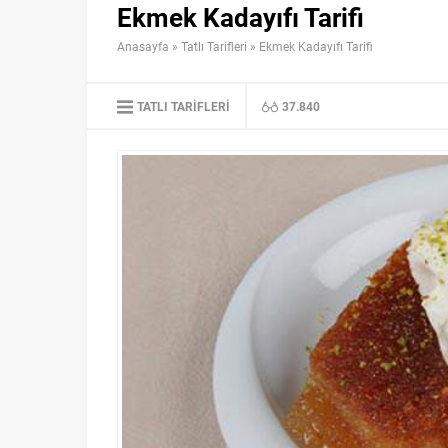
Ekmek Kadayıfı Tarifi
Anasayfa
»
Tatlı Tarifleri
»
Ekmek Kadayıfı Tarifi
TATLI TARIFLERI
37.840